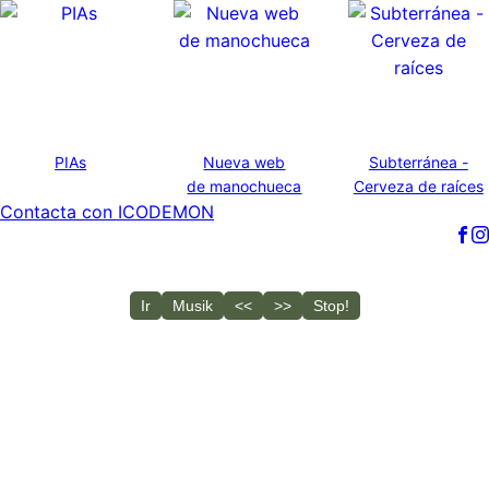
PIAs
Nueva web
Subterránea -
de manochueca
Cerveza de raíces
Contacta con ICODEMON
Reproduciendo: 01___PERCEPCION
Ir
Musik
<<
>>
Stop!