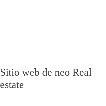
Gráfica
Páginas WEB
Campañas
Logos
Precios de Páginas Web
QuiÉNES SOMOS
Video Tutoriales
Re-Chill
0 es 3
Iconos Sociales:
Sitio web de neo Real
estate