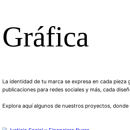
Gráfica
Logos
Precios de Páginas Web
QuiÉNES SOMOS
Video Tutoriales
Re-Chill
0 es 3
Iconos Sociales:
La identidad de tu marca se expresa en cada pieza gr
publicaciones para redes sociales y más, cada diseñ
Explora aquí algunos de nuestros proyectos, donde e