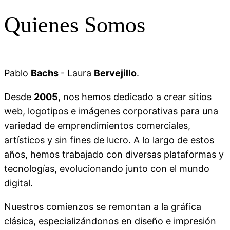
Quienes Somos
Logos
Precios de Páginas Web
Pablo
Bachs
- Laura
Bervejillo
.
QuiÉNES SOMOS
Video Tutoriales
Re-Chill
0 es 3
Iconos Sociales:
Desde
2005
, nos hemos dedicado a crear sitios
web, logotipos e imágenes corporativas para una
variedad de emprendimientos comerciales,
artísticos y sin fines de lucro. A lo largo de estos
años, hemos trabajado con diversas plataformas y
tecnologías, evolucionando junto con el mundo
digital.
Nuestros comienzos se remontan a la gráfica
clásica, especializándonos en diseño e impresión