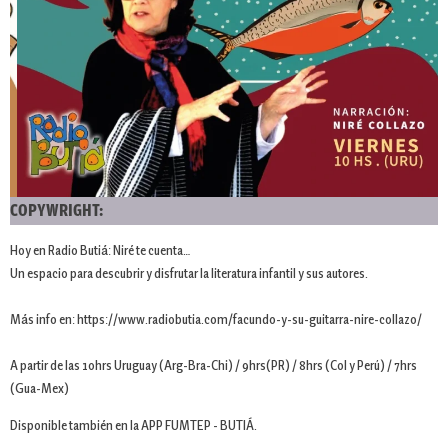
COPYWRIGHT:
Hoy en Radio Butiá: Niré te cuenta…
Un espacio para descubrir y disfrutar la literatura infantil y sus autores.
Más info en: https://www.radiobutia.com/facundo-y-su-guitarra-nire-collazo/
A partir de las 10hrs Uruguay (Arg-Bra-Chi) / 9hrs(PR) / 8hrs (Col y Perú) / 7hrs
(Gua-Mex)
Disponible también en la APP FUMTEP - BUTIÁ.